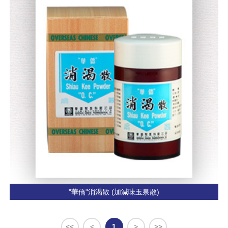
"華僑"消渴散 (加減味玉泉散)
<<
<
1
>
>>